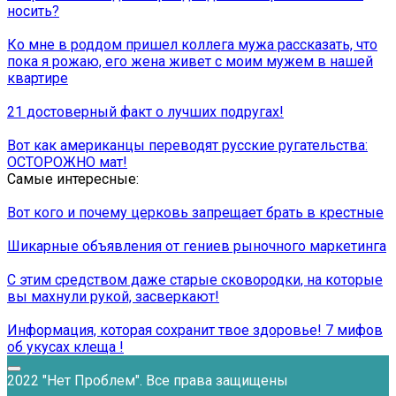
носить?
Ко мне в роддом пришел коллега мужа рассказать, что
пока я рожаю, его жена живет с моим мужем в нашей
квартире
21 достоверный факт о лучших подругах!
Вот как американцы переводят русские ругательства:
ОСТОРОЖНО мат!
Самые интересные:
Вот кого и почему церковь запрещает брать в крестные
Шикарные объявления от гениев рыночного маркетинга
С этим средством даже старые сковородки, на которые
вы махнули рукой, засверкают!
Информация, которая сохранит твое здоровье! 7 мифов
об укусах клеща !
2022 "Нет Проблем". Все права защищены