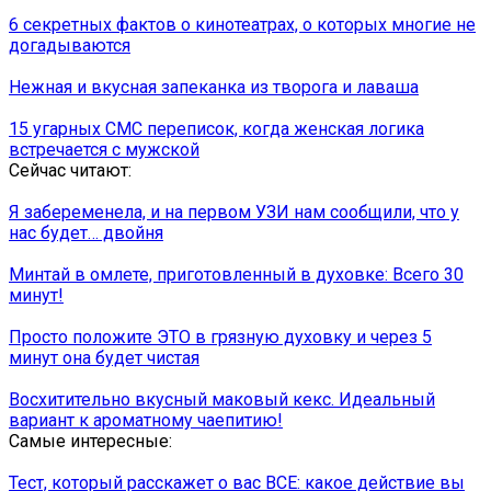
6 секретных фактов о кинотеатрах, о которых многие не
догадываются
Нежная и вкусная запеканка из творога и лаваша
15 угарных СМС переписок, когда женская логика
встречается с мужской
Сейчас читают:
Я забеременела, и на первом УЗИ нам сообщили, что у
нас будет… двойня
Минтай в омлете, приготовленный в духовке: Всего 30
минут!
Просто положите ЭТО в грязную духовку и через 5
минут она будет чистая
Восхитительно вкусный маковый кекс. Идеальный
вариант к ароматному чаепитию!
Самые интересные:
Тест, который расскажет о вас ВСЕ: какое действие вы