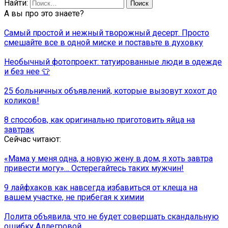
Найти:
А вы про это знаете?
Самый простой и нежный творожный десерт. Просто
смешайте все в одной миске и поставьте в духовку
Необычный фотопроект: татуированные люди в одежде
и без нее 👕
25 больничных объявлений, которые вызовут хохот до
коликов!
8 способов, как оригинально приготовить яйца на
завтрак
Сейчас читают:
«Мама у меня одна, а новую жену в дом, я хоть завтра
привести могу»… Остерегайтесь таких мужчин!
9 лайфхаков как навсегда избавиться от клеща на
вашем участке, не прибегая к химии
Лолита объявила, что не будет совершать скандальную
ошибку Аллегровой