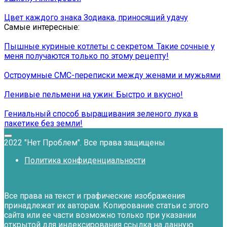
Цвет каждого знака Зодиака, приносящий удачу
Самые интересные:
Пышные куриные котлеты с секретом. Такие сочные у
меня получаются только по этому рецепту!
Остроумные СМС-переписки между женами и мужьями
Ленивые пельмени на ужин: Быстро и вкусно!
Гениальный способ выращивания зеленого лука в
пакетике без земли!
2022 "Нет Проблем". Все права защищены
Политика конфиденциальности
Все права на текст и графические изображения
принадлежат их авторам. Копирование статьи с этого
сайта или ее части возможно только при указании
открытой для индексирования ссылка на данную