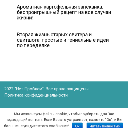
Ароматная картофельная запеканка:
беспроигрышный рецепт на все случаи
жизни!
Вторая жизнь старых свитера и
свитшота: простые и гениальные идеи
по переделке
2022 "Нет Проблем". Все права защищены
Политика конфиденциальности
Мы используем файлы cookie, чтобы подбирать для Вас
Все права на текст и графические изображения принадлежат их
подходящий контент. Если Вас это устраивает, нажмите "Ок", и Вы
авторам. Копирование статьи с этого сайта или ее части возможно
только при указании открытой для индексирования ссылка на данную
больше не увидите этого сообщения!
Ok
Читать полностью